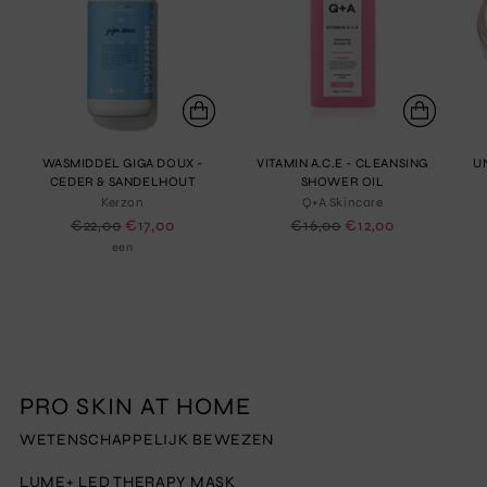
WASMIDDEL GIGA DOUX -
VITAMIN A.C.E - CLEANSING
U
CEDER & SANDELHOUT
SHOWER OIL
Kerzon
Q+A Skincare
Normale
Normale
€22,00
€17,00
€16,00
€12,00
prijs
prijs
een
PRO SKIN AT HOME
WETENSCHAPPELIJK BEWEZEN
LUME+ LED THERAPY MASK