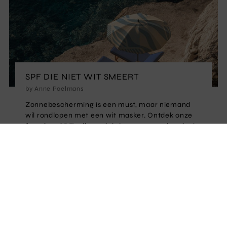
SPF DIE NIET WIT SMEERT
by Anne Poelmans
Zonnebescherming is een must, maar niemand
wil rondlopen met een wit masker. Ontdek onze
favoriete SPF's die onzichtbaar wegsmelten in de
huid.
Lees meer