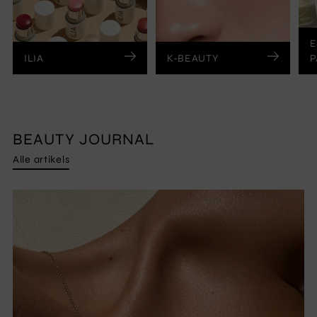
E
ILIA
K-BEAUTY
P
BEAUTY JOURNAL
Alle artikels