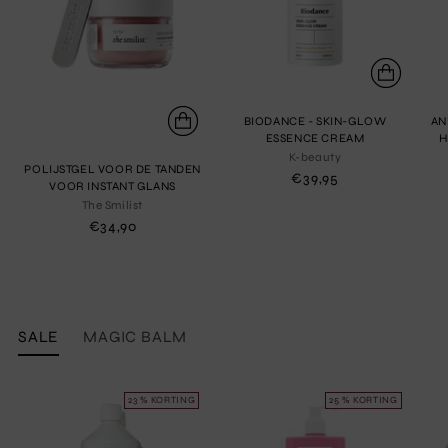
BIODANCE - SKIN-GLOW
AN
ESSENCE CREAM
H
K-beauty
POLIJSTGEL VOOR DE TANDEN
€39,95
VOOR INSTANT GLANS
The Smilist
€34,90
SALE
MAGIC BALM
23 % KORTING
25 % KORTING